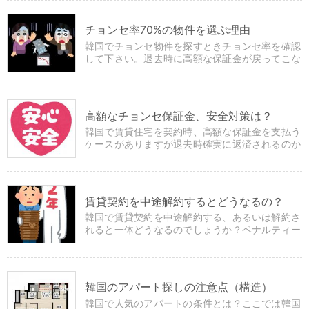
チョンセ率70%の物件を選ぶ理由
韓国でチョンセ物件を探すときチョンセ率を確認
して下さい。退去時に高額な保証金が戻ってこな
いリスクと関係があるからです。
高額なチョンセ保証金、安全対策は？
韓国で賃貸住宅を契約時、高額な保証金を支払う
ケースがありますが退去時確実に返済されるのか
心配ですよね？ここではその安全対策について紹
介します。
賃貸契約を中途解約するとどうなるの？
韓国で賃貸契約を中途解約する、あるいは解約さ
れると一体どうなるのでしょうか？ペナルティー
や不利益があるのでしょうか？
韓国のアパート探しの注意点（構造）
韓国で人気のアパートの条件とは？ここでは韓国