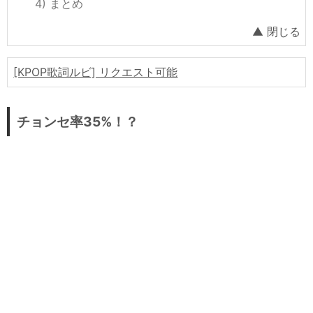
物価
まとめ
政治
徴兵
[KPOP歌詞ルビ] リクエスト可能
大学
結婚
チョンセ率35%！？
美容整形
病院・治療
老後準備
日本と縁がある韓国企業
韓国で話題の動画
韓国生活ノウハウ
韓国料理・食べ物
韓国旅行