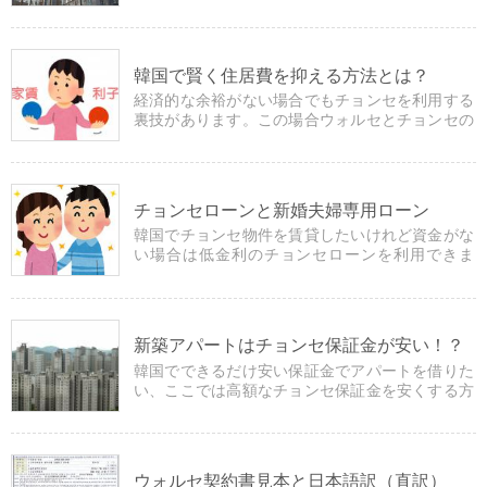
る制度を利用しているからです。一体どんな方法
か見てみましょう！
韓国で賢く住居費を抑える方法とは？
経済的な余裕がない場合でもチョンセを利用する
裏技があります。この場合ウォルセとチョンセの
どちらを選択するとより支出を抑えられるのでし
ょうか？
チョンセローンと新婚夫婦専用ローン
韓国でチョンセ物件を賃貸したいけれど資金がな
い場合は低金利のチョンセローンを利用できま
す。ここではこのローン制度について紹介してい
ます。
新築アパートはチョンセ保証金が安い！？
韓国でできるだけ安い保証金でアパートを借りた
い、ここでは高額なチョンセ保証金を安くする方
法を紹介しています。
ウォルセ契約書見本と日本語訳（直訳）