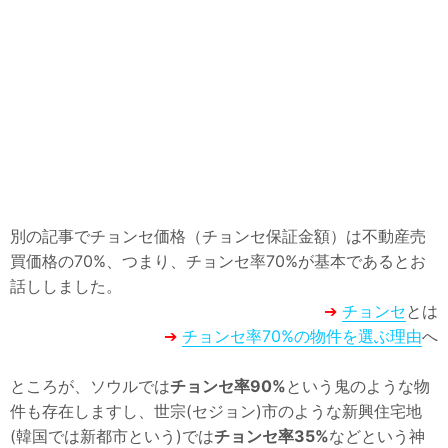
韓国語
韓国エンタメ
韓国資料・データ
韓国関連サイト
情報
用語集
別の記事でチョンセ価格（チョンセ保証金額）は不動産売
サイトマップ
買価格の70%、つまり、チョンセ率70%が基本であるとお
話ししました。
➔
チョンセ
とは
➔
チョンセ率70%の物件を選ぶ理由
へ
ところが、ソウルでは
チョンセ率90%
という鬼のような物
件も存在しますし、世宗(セジョン)市のような新興住宅地
(韓国では新都市という)では
チョンセ率35%
などという神