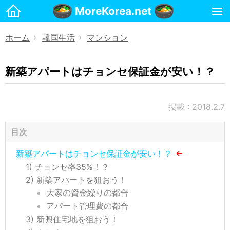
MoreKorea.net
ホーム
ホーム
韓国生活
マンション
》
》
韓国生活
お金
新築アパートはチョンセ保証金が安い！？
マンション
携帯電話
掲載 : 2018.2.7
治安・安全
目次
名前
新築アパートはチョンセ保証金が安い！？
国際郵便(日本→韓国)
チョンセ率35%！？
国際郵便(韓国→日本)
新築アパートを狙おう！
大家の資金繰りの都合
宗教
アパート管理費の都合
交通・運転
新興住宅地を狙おう！