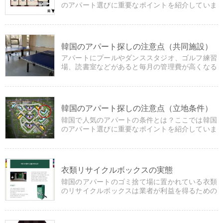
のアパート選びに重要なポイントを紹介していま
す。
韓国のアパート探しの注意点（共同施設）
アパートにプールやダンススタジオ、ゴルフ練習
場、読書室などがあると毎月の管理費が高くなる
というデメリットがあります。
韓国のアパート探しの注意点（立地条件）
韓国で人気のアパートの条件とは？ここでは韓国
のアパート選びに重要なポイントを紹介していま
す。
衣類リサイクルボックスの実態
韓国のアパートのゴミ捨て場に置かれている衣類
のリサイクルボックスは業者が利益を得るための
不当なものです。