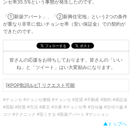
ンセ率35.5%という事態が発生したのです。
「①新築アパート」、「②新興住宅地」という2つの条件
が重なり非常に低いチョンセ率（安い保証金）での契約が
できたのです。
皆さんの応援をお待ちしております。皆さんの「いい
ね」と「ツイート」はい大変励みになります。
[KPOP歌詞ルビ] リクエスト可能
#チョンセ #チョンセ価格 #チョンセ #賃貸 #不動産 #契約 #保証金
#高額 #対策 #方法 #家主 #大家 #チョンセ率 #전세율 #전세가율 #
コツ #テクニック #安くする #新築アパート #マンション
トップへ