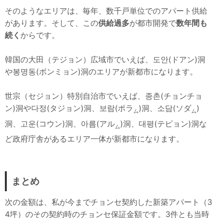
そのようなエリアは、毎年、数千戸単位でのアパート供給
があります。そして、この
供給過多
が都市開発で
数年間も
続く
からです。
韓国の大田（テジョン）広域市でいえば、도안(ドアン)洞
や봉명동(ボンミョン)洞のエリアが新都市になります。
世宗（セジョン）特別自治市でいえば、종촌(チョンチョ
ン)洞や다정(タジョン)洞、보람(ポラ
)洞、소담(ソダ
)
ム
ム
洞、고운(コウン)洞、아름(アル
)洞、대평(テピョン)洞な
ム
ど政府庁舎があるエリア一体が新都市になります。
まとめ
次の金額は、私が今までチョンセ契約した新築アパート（3
4坪）のその契約時のチョンセ保証金額です。3件とも当時