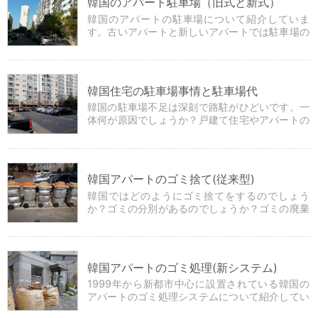
韓国のアパート駐車場（旧式と新式）
韓国のアパートの駐車場について紹介していま
す。古いアパートと新しいアパートでは駐車場の
スタイルが違うので見てみましょう。
韓国住宅の駐車場事情と駐車場代
韓国の駐車場不足は深刻で路駐がひどいです。一
体何が原因でしょうか？戸建て住宅やアパートの
駐車場事情を見てみましょう。
韓国アパートのゴミ捨て(従来型)
韓国ではどのようにゴミ捨てをするのでしょう
か？ゴミの分別があるのでしょうか？ゴミの廃棄
方法について見てみましょう。
韓国アパートのゴミ処理(新システム)
1999年から新都市中心に設置されている韓国の
アパートのゴミ処理システムについて紹介してい
ます。一体どんな方法でゴミを捨てるのでしょう