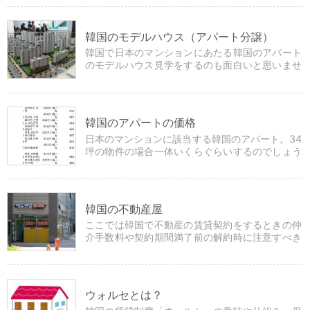
か？
韓国のモデルハウス（アパート分譲）
韓国で日本のマンションにあたる韓国のアパート
のモデルハウス見学をするのも面白いと思いませ
んか？
韓国のアパートの価格
日本のマンションに該当する韓国のアパート。34
坪の物件の場合一体いくらぐらいするのでしょう
か？分譲時の坪単価高額ランキングなど掲載して
います。
韓国の不動産屋
ここでは韓国で不動産の賃貸契約をするときの仲
介手数料や契約期間満了前の解約時に注意すべき
点などについて説明しています。
ウォルセとは？