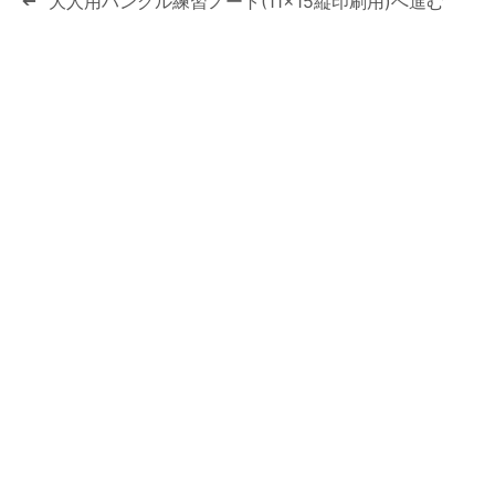
大人用ハングル練習ノート(11×15縦印刷用)へ進む
➔