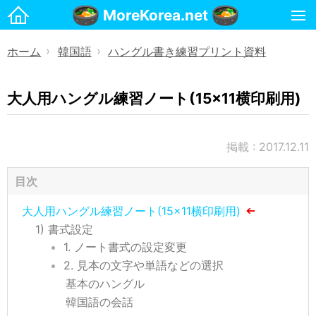
MoreKorea.net
ホーム
ホーム
韓国語
ハングル書き練習プリント資料
》
》
韓国生活
韓国生活ノウハウ
大人用ハングル練習ノート(15×11横印刷用)
韓国料理・食べ物
韓国旅行
掲載 : 2017.12.11
韓国語
目次
PC・スマホで韓国語を打つ方法
大人用ハングル練習ノート(15×11横印刷用)
PCでハングルタイピング練習
書式設定
スマホでハングルタイピング練習
1. ノート書式の設定変更
2. 見本の文字や単語などの選択
ハングル変換ツール・ファイル
基本のハングル
ハングル書き練習プリント資料
韓国語の会話