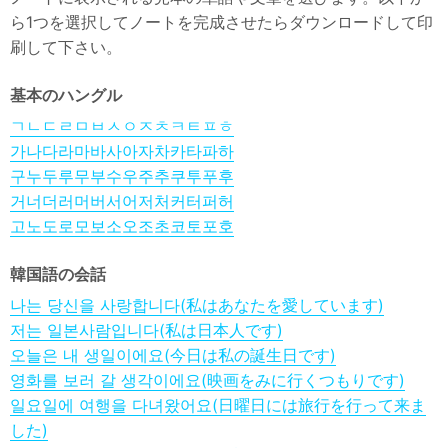
ら1つを選択してノートを完成させたらダウンロードして印
刷して下さい。
基本のハングル
ㄱㄴㄷㄹㅁㅂㅅㅇㅈㅊㅋㅌㅍㅎ
가나다라마바사아자차카타파하
구누두루무부수우주추쿠투푸후
거너더러머버서어저처커터퍼허
고노도로모보소오조초코토포호
韓国語の会話
나는 당신을 사랑합니다(私はあなたを愛しています)
저는 일본사람입니다(私は日本人です)
오늘은 내 생일이에요(今日は私の誕生日です)
영화를 보러 갈 생각이에요(映画をみに行くつもりです)
일요일에 여행을 다녀왔어요(日曜日には旅行を行って来ま
した)