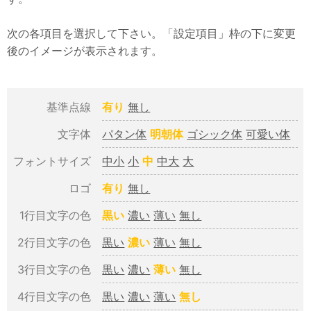
次の各項目を選択して下さい。「設定項目」枠の下に変更
後のイメージが表示されます。
基準点線
有り
無し
文字体
パタン体
明朝体
ゴシック体
可愛い体
フォントサイズ
中小
小
中
中大
大
ロゴ
有り
無し
1行目文字の色
黒い
濃い
薄い
無し
2行目文字の色
黒い
濃い
薄い
無し
3行目文字の色
黒い
濃い
薄い
無し
4行目文字の色
黒い
濃い
薄い
無し