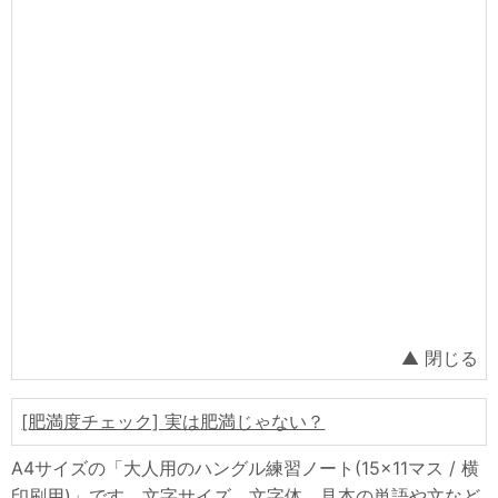
韓国語・ハングル授業資料用
韓国語の発音
動画・韓国語の文字と発音
動画・韓国語の基礎文法
動画・韓国語の基本表現
初級・ハングル文字と基本単語
基本文法（変則活用）
中級・日韓で違う意味の単語
中級・ハングル単語学習クイズ
上級・韓国の若者の言葉
生活で学ぶ韓国語
[肥満度チェック] 実は肥満じゃない？
童謡で学ぶ韓国語
A4サイズの「大人用のハングル練習ノート(15×11マス / 横
良くない韓国語表現
印刷用)」です。文字サイズ、文字体、見本の単語や文など