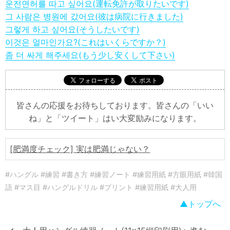
운전면허를 따고 싶어요(運転免許が取りたいです)
그 사람은 병원에 갔어요(彼は病院に行きました)
그렇게 하고 싶어요(そうしたいです)
이것은 얼마인가요?(これはいくらですか？)
좀 더 싸게 해주세요(もう少し安くして下さい)
皆さんの応援をお待ちしております。皆さんの「いい
ね」と「ツイート」はい大変励みになります。
[肥満度チェック] 実は肥満じゃない？
#ハングル #練習 #書き方 #練習ノート #練習用紙 #方眼用紙 #韓国
語 #マス目 #ハングルドリル #プリント #練習用紙 #大人用
トップへ