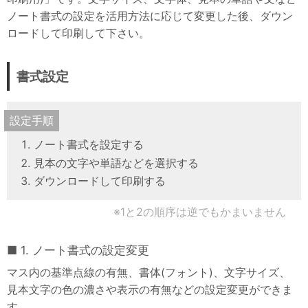
面白写真で習う韓国語
ノート書式の設定を活用方法に応じて変更した後、ダウン
ロードして印刷して下さい。
ハングル単語帳
ハングル暗記カード
書式設定
韓国エンタメ
韓国資料・データ
設定手順
韓国関連サイト
ノート書式を設定する
見本の文字や単語などを選択する
情報
ダウンロードして印刷する
用語集
※1と2の順序は逆でもかまいません
サイトマップ
1. ノート書式の設定変更
マス内の基準点線の有無、書体(フォント)、文字サイズ、
見本文字の色の濃さや表示の有無などの設定変更ができま
す。