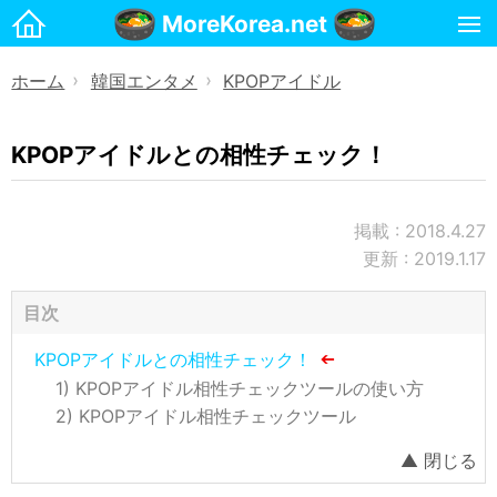
MoreKorea.net
ホーム
ホーム
韓国エンタメ
KPOPアイドル
》
》
韓国生活
韓国生活ノウハウ
KPOPアイドルとの相性チェック！
韓国料理・食べ物
韓国旅行
掲載 : 2018.4.27
更新 : 2019.1.17
韓国語
韓国エンタメ
目次
KPOPアイドル
KPOPアイドルとの相性チェック！
KPOPアイドル相性チェックツールの使い方
韓国知識倉庫
KPOPアイドル相性チェックツール
韓国男性芸能人
韓国テレビ、芸能界