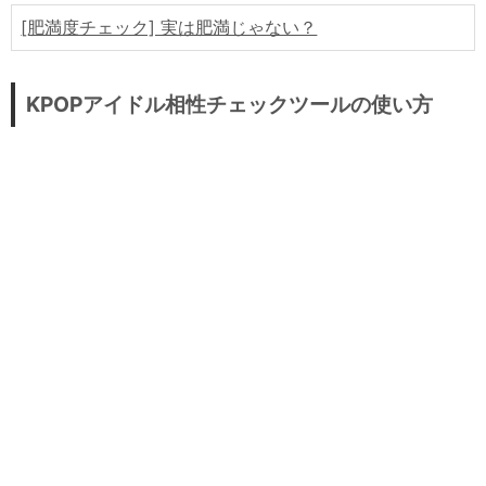
韓国ドラマ
[肥満度チェック] 実は肥満じゃない？
韓国コマーシャル
韓国エンタメクイズ
KPOPアイドル相性チェックツールの使い方
お勧めのKPOP
芸能人動画まとめ
韓国資料・データ
韓国関連サイト
情報
用語集
サイトマップ