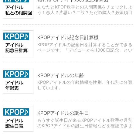
あなたとKPOP歌手との人間関係をチェックしよ
う！恋人？片思い？二股？ただの隣人？必須項目
を選択してボタンをクリックするだけの簡単診
断！
KPOPアイドル記念日計算機
KPOPアイドルの記念日を計算することができる
ページです。「デビューから1000日記念」とい
った残日数や「除隊まであと何日」経過日数など
が分かります。
KPOPアイドルの年齢
KPOPアイドルの年齢情報を性別、年代別に分類
しています。
KPOPアイドルの誕生日
もうすぐ誕生日が来るKPOPアイドル歌手や月別
のKPOPアイドルの誕生日情報などを確認できま
す。