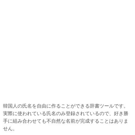
物価
政治
徴兵
大学
結婚
美容整形
病院・治療
老後準備
日本と縁がある韓国企業
韓国で話題の動画
韓国人の氏名を自由に作ることができる辞書ツールです。
韓国生活ノウハウ
実際に使われている氏名のみ登録されているので、好き勝
韓国料理・食べ物
手に組み合わせても不自然な名前が完成することはありま
せん。
韓国旅行