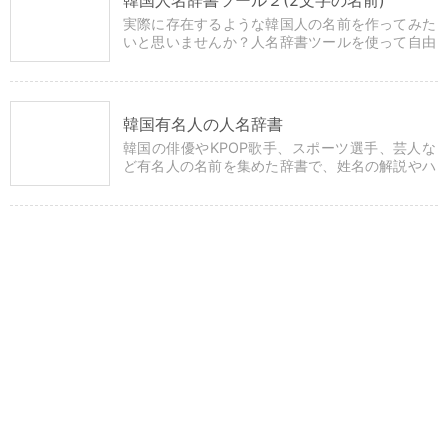
韓国人名辞書ツール２(2文字の名前)
実際に存在するような韓国人の名前を作ってみた
いと思いませんか？人名辞書ツールを使って自由
に文字を組み合わせるだけで簡単に自然な姓名を
つくることができます。
韓国有名人の人名辞書
韓国の俳優やKPOP歌手、スポーツ選手、芸人な
ど有名人の名前を集めた辞書で、姓名の解説やハ
ングル・漢字表記などの詳細情報も確認できま
す。