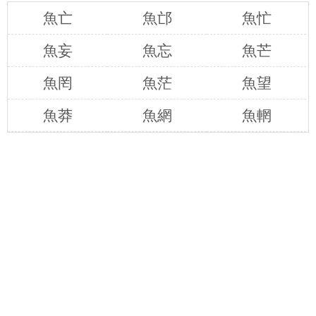
魚亡
魚邙
魚忙
魚妄
魚忘
魚芒
魚罔
魚茫
魚望
魚莽
魚網
魚輞