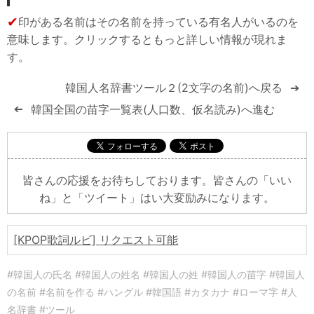
✔
印がある名前はその名前を持っている有名人がいるのを
意味します。クリックするともっと詳しい情報が現れま
す。
韓国人名辞書ツール２(2文字の名前)へ戻る
➔
韓国全国の苗字一覧表(人口数、仮名読み)へ進む
➔
皆さんの応援をお待ちしております。皆さんの「いい
ね」と「ツイート」はい大変励みになります。
[KPOP歌詞ルビ] リクエスト可能
#韓国人の氏名 #韓国人の姓名 #韓国人の姓 #韓国人の苗字 #韓国人
の名前 #名前を作る #ハングル #韓国語 #カタカナ #ローマ字 #人
名辞書 #ツール