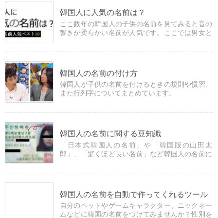
韓国人に人気の名前は？
ここ数年の韓国人の子供の名前を見てみると音の
響きが柔らかい名前が人気です。ここでは男女と
も人気の名前を掲載しています。
韓国人の名前の付け方
韓国人が子供の名前を付けるときの規則や慣習、
また行列字についてまとめています。
韓国人の名前に関する豆知識
「日本式韓国人の名前」や「韓国版の山田太
郎」、「驚くほど長い名前」など韓国人の名前に
まつわる雑学を紹介しています。
韓国人の名前を自動で作ってくれるツール
自分のペットやゲームキャラクター、ニックネー
ムなどに韓国の名前をつけてみませんか？性別を