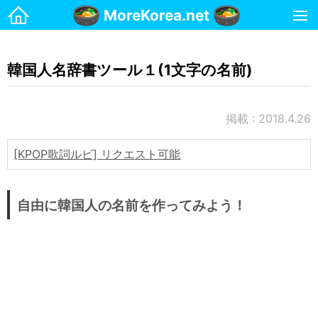
MoreKorea.net
ホーム
韓国人名辞書ツール１(1文字の名前)
韓国生活
お金
掲載 : 2018.4.26
マンション
携帯電話
[KPOP歌詞ルビ] リクエスト可能
治安・安全
名前
自由に韓国人の名前を作ってみよう！
国際郵便(日本→韓国)
国際郵便(韓国→日本)
宗教
交通・運転