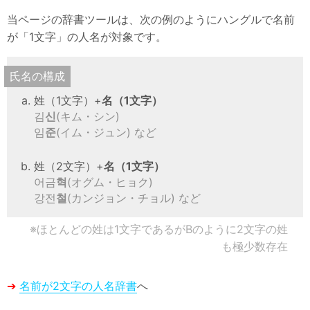
韓国語
当ページの辞書ツールは、次の例のようにハングルで名前
が「1文字」の人名が対象です。
韓国エンタメ
韓国資料・データ
氏名の構成
韓国関連サイト
姓（1文字）+
名（1文字）
김
신
(キム・シン)
情報
임
준
(イム・ジュン) など
用語集
姓（2文字）+
名（1文字）
サイトマップ
어금
혁
(オグム・ヒョク)
강전
철
(カンジョン・チョル) など
※ほとんどの姓は1文字であるがBのように2文字の姓
も極少数存在
➔
名前が2文字の人名辞書
へ