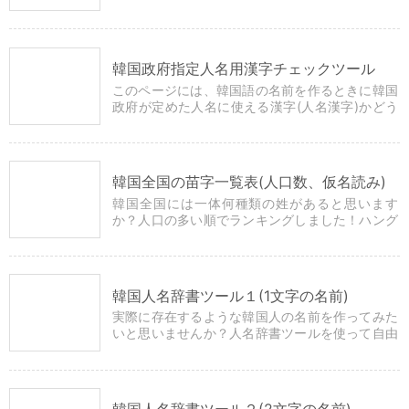
選択するだけでプログラムが自動で名前を作って
くれます。
韓国政府指定人名用漢字チェックツール
このページには、韓国語の名前を作るときに韓国
政府が定めた人名に使える漢字(人名漢字)かどう
かを簡単にチェックできるツールがあります。
韓国全国の苗字一覧表(人口数、仮名読み)
韓国全国には一体何種類の姓があると思います
か？人口の多い順でランキングしました！ハング
ル、漢字、カタカナ、ローマ字で表示していま
す。
韓国人名辞書ツール１(1文字の名前)
実際に存在するような韓国人の名前を作ってみた
いと思いませんか？人名辞書ツールを使って自由
に文字を組み合わせるだけで簡単に自然な姓名を
つくることができます。