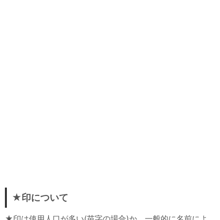
★印について
★印は使用人口が多い(苗字の場合)か、一般的に名前によ