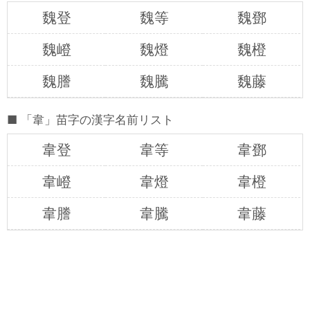
魏登
魏等
魏鄧
魏嶝
魏燈
魏橙
魏謄
魏騰
魏藤
「韋」苗字の漢字名前リスト
韋登
韋等
韋鄧
韋嶝
韋燈
韋橙
韋謄
韋騰
韋藤