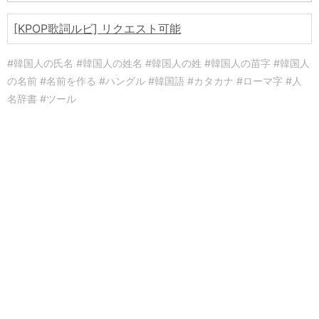
[KPOP歌詞ルビ] リクエスト可能
#韓国人の氏名 #韓国人の姓名 #韓国人の姓 #韓国人の苗字 #韓国人
の名前 #名前を作る #ハングル #韓国語 #カタカナ #ローマ字 #人
名辞書 #ツール