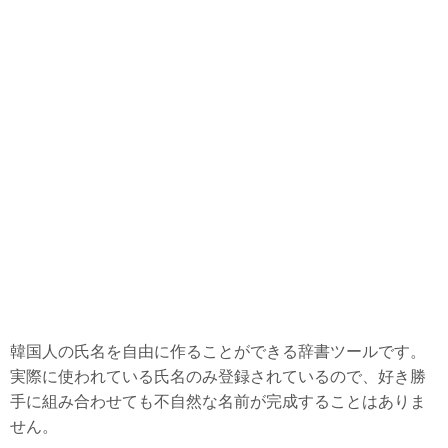
物価
政治
徴兵
大学
結婚
美容整形
病院・治療
老後準備
日本と縁がある韓国企業
韓国で話題の動画
韓国人の氏名を自由に作ることができる辞書ツールです。
韓国生活ノウハウ
実際に使われている氏名のみ登録されているので、好き勝
韓国料理・食べ物
手に組み合わせても不自然な名前が完成することはありま
せん。
韓国旅行