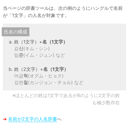
韓国語
当ページの辞書ツールは、次の例のようにハングルで名前
が「1文字」の人名が対象です。
韓国エンタメ
韓国資料・データ
氏名の構成
韓国関連サイト
姓（1文字）+
名（1文字）
김
신
(キム・シン)
情報
임
준
(イム・ジュン) など
用語集
姓（2文字）+
名（1文字）
サイトマップ
어금
혁
(オグム・ヒョク)
강전
철
(カンジョン・チョル) など
※ほとんどの姓は1文字であるがBのように2文字の姓
も極少数存在
➔
名前が2文字の人名辞書
へ