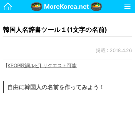
MoreKorea.net
ホーム
韓国人名辞書ツール１(1文字の名前)
韓国生活
お金
掲載 : 2018.4.26
マンション
携帯電話
[KPOP歌詞ルビ] リクエスト可能
治安・安全
名前
自由に韓国人の名前を作ってみよう！
国際郵便(日本→韓国)
国際郵便(韓国→日本)
宗教
交通・運転