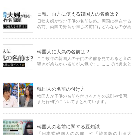
日韓、両方に使える韓国人の名前は？
日韓夫婦が悩む子供の名前決め。両国に存在する
名前、両国で発音が同じ名前にはどんなものがあ
るのでしょうか？
韓国人に人気の名前は？
ここ数年の韓国人の子供の名前を見てみると音の
響きが柔らかい名前が人気です。ここでは男女と
も人気の名前を掲載しています。
韓国人の名前の付け方
韓国人が子供の名前を付けるときの規則や慣習、
また行列字についてまとめています。
韓国人の名前に関する豆知識
「日本式韓国人の名前」や「韓国版の山田太