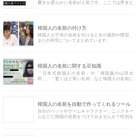
響きが柔らかい名前が人気です。ここでは男女と
も人気の名前を掲載しています。
韓国人の名前の付け方
韓国人が子供の名前を付けるときの規則や慣習、
また行列字についてまとめています。
韓国人の名前に関する豆知識
「日本式韓国人の名前」や「韓国版の山田太
郎」、「驚くほど長い名前」など韓国人の名前に
まつわる雑学を紹介しています。
韓国人の名前を自動で作ってくれるツール
自分のペットやゲームキャラクター、ニックネー
ムなどに韓国の名前をつけてみませんか？性別を
選択するだけでプログラムが自動で名前を作って
くれます。