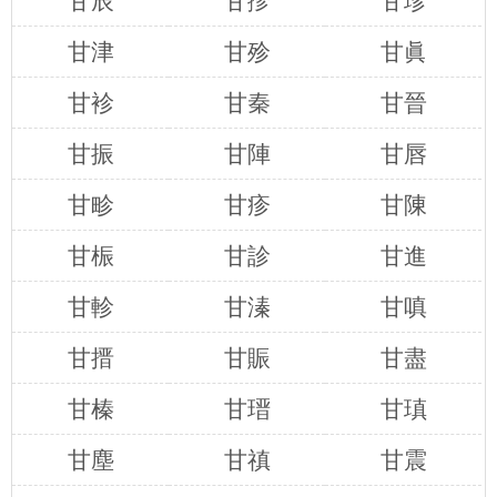
甘辰
甘抮
甘珍
甘津
甘殄
甘眞
甘袗
甘秦
甘晉
甘振
甘陣
甘唇
甘畛
甘疹
甘陳
甘桭
甘診
甘進
甘軫
甘溱
甘嗔
甘搢
甘賑
甘盡
甘榛
甘瑨
甘瑱
甘塵
甘禛
甘震