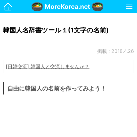
MoreKorea.net
ホーム
韓国人名辞書ツール１(1文字の名前)
韓国生活
お金
掲載 : 2018.4.26
マンション
携帯電話
[日韓交流] 韓国人と交流しませんか？
治安・安全
名前
自由に韓国人の名前を作ってみよう！
国際郵便(日本→韓国)
国際郵便(韓国→日本)
宗教
交通・運転