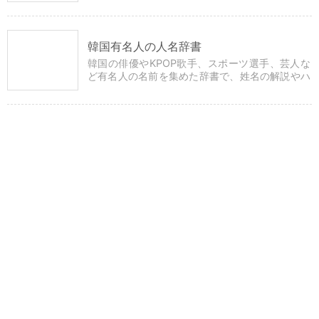
に文字を組み合わせるだけで簡単に自然な姓名を
つくることができます。
韓国有名人の人名辞書
韓国の俳優やKPOP歌手、スポーツ選手、芸人な
ど有名人の名前を集めた辞書で、姓名の解説やハ
ングル・漢字表記などの詳細情報も確認できま
す。