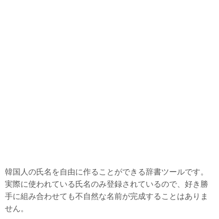
物価
政治
徴兵
大学
結婚
美容整形
病院・治療
老後準備
日本と縁がある韓国企業
韓国で話題の動画
韓国人の氏名を自由に作ることができる辞書ツールです。
韓国生活ノウハウ
実際に使われている氏名のみ登録されているので、好き勝
韓国料理・食べ物
手に組み合わせても不自然な名前が完成することはありま
せん。
韓国旅行