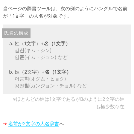
韓国語
当ページの辞書ツールは、次の例のようにハングルで名前
が「1文字」の人名が対象です。
韓国エンタメ
韓国資料・データ
氏名の構成
韓国関連サイト
姓（1文字）+
名（1文字）
김
신
(キム・シン)
情報
임
준
(イム・ジュン) など
用語集
姓（2文字）+
名（1文字）
サイトマップ
어금
혁
(オグム・ヒョク)
강전
철
(カンジョン・チョル) など
※ほとんどの姓は1文字であるがBのように2文字の姓
も極少数存在
➔
名前が2文字の人名辞書
へ