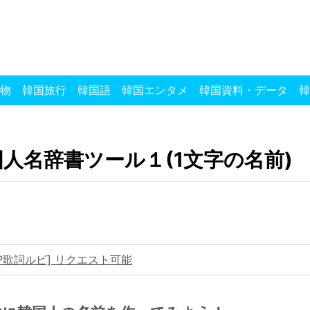
物
韓国旅行
韓国語
韓国エンタメ
韓国資料・データ
韓
人名辞書ツール１(1文字の名前)
OP歌詞ルビ] リクエスト可能