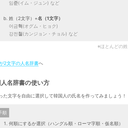
임
준
(イム・ジュン) など
姓（2文字）+
名（1文字）
어금
혁
(オグム・ヒョク)
강전
철
(カンジョン・チョル) など
※ほとんどの姓
が2文字の人名辞書
へ
国人名辞書の使い方
った文字を自由に選択して韓国人の氏名を作ってみましょう！
手順
何順にするか選択（ハングル順・ローマ字順・仮名順）