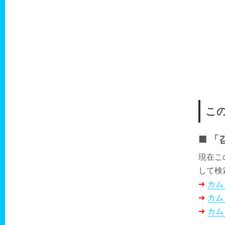
こ
「
現在こ
して検
➔
カム
➔
カム
➔
カム