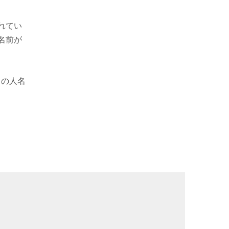
れてい
名前が
」の人名