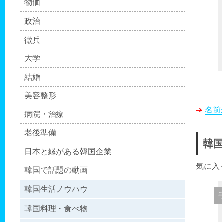
物価
政治
徴兵
大学
結婚
美容整形
➔
名前
病院・治療
老後準備
韓
日本と縁がある韓国企業
気に入
韓国で話題の動画
韓国生活ノウハウ
韓国料理・食べ物