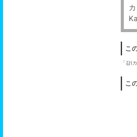
カ
K
こ
「감(
こ