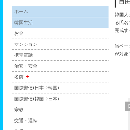
自
ホーム
韓国人
る氏名
韓国生活
完成す
お金
マンション
当ペー
が対象
携帯電話
治安・安全
名前
国際郵便(日本→韓国)
国際郵便(韓国→日本)
宗教
交通・運転