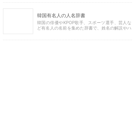
つくることができます。
韓国有名人の人名辞書
韓国の俳優やKPOP歌手、スポーツ選手、芸人な
ど有名人の名前を集めた辞書で、姓名の解説やハ
ングル・漢字表記などの詳細情報も確認できま
す。