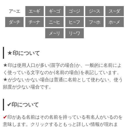
ア~エ
エ~ギ
ギ~ゴ
ゴ~ジ
ジ~ス
ス~ダ
ダ~チ
チ~ナ
ニ~ヒ
ヒ~フ
フ~ホ
ホ~メ
メ~リ
リ~ワ
★印について
★印は使用人口が多い(苗字の場合)か、一般的に名前によ
く使っている文字なのか(名前の場合)を表記しています。
★が少ないかない場合は普通に名前として使わない、使う
頻度が少ない場合です。
✔印について
✔
印がある名前はその名前を持っている有名人がいるのを
意味します。クリックするともっと詳しい情報が現れま