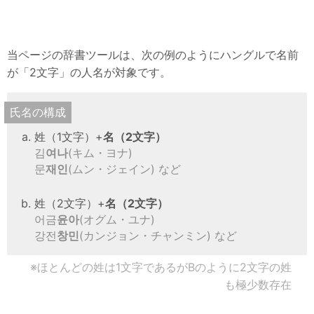
韓国語
韓国エンタメ
当ページの辞書ツールは、次の例のようにハングルで名前
韓国資料・データ
が「2文字」の人名が対象です。
韓国関連サイト
氏名の構成
情報
姓（1文字）+
名（2文字）
用語集
김
여나
(キム・ヨナ)
문
재인
(ムン・ジェイン) など
サイトマップ
姓（2文字）+
名（2文字）
어금
윤아
(オグム・ユナ)
강전
창민
(カンジョン・チャンミン) など
※ほとんどの姓は1文字であるがBのように2文字の姓
も極少数存在