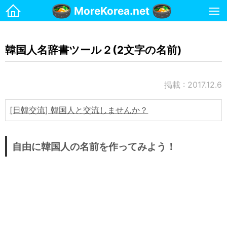
MoreKorea.net
ホーム
韓国人名辞書ツール２(2文字の名前)
韓国生活
お金
掲載 : 2017.12.6
マンション
携帯電話
[日韓交流] 韓国人と交流しませんか？
治安・安全
名前
自由に韓国人の名前を作ってみよう！
国際郵便(日本→韓国)
国際郵便(韓国→日本)
宗教
交通・運転