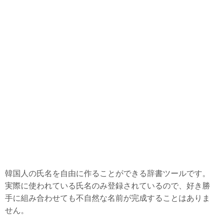
物価
政治
徴兵
大学
結婚
美容整形
病院・治療
老後準備
日本と縁がある韓国企業
韓国で話題の動画
韓国人の氏名を自由に作ることができる辞書ツールです。
韓国生活ノウハウ
実際に使われている氏名のみ登録されているので、好き勝
韓国料理・食べ物
手に組み合わせても不自然な名前が完成することはありま
せん。
韓国旅行