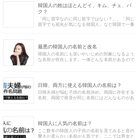
韓国人の姓はほとんどイ、キム、チェ、パ
ク？
「同じ苗字なのに同じ苗字ではない？」、「同じ
苗字でも祖先が気になる韓国人」など韓国で一番
多い姓ベスト50や姓に関する豆知識などを掲載し
ています。
最悪の韓国人の名前と改名
韓国人の名前にも笑いやいじめの対象になるよう
な名前が存在します。一体どんな名前があるので
しょうか？また、韓国人の改名についても掲載し
ています。
日韓、両方に使える韓国人の名前は？
日韓夫婦が悩む子供の名前決め。両国に存在する
名前、両国で発音が同じ名前にはどんなものがあ
るのでしょうか？
韓国人に人気の名前は？
ここ数年の韓国人の子供の名前を見てみると音の
響きが柔らかい名前が人気です。ここでは男女と